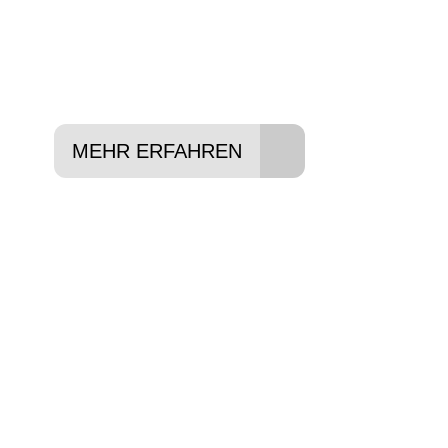
Lieblings-Bike aussuchen
Vertrag abschließen
Abholen und Spaß haben
MEHR ERFAHREN