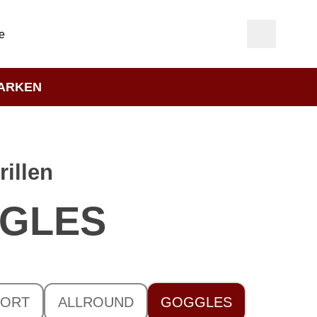
e
ARKEN
rillen
GLES
PORT
ALLROUND
GOGGLES