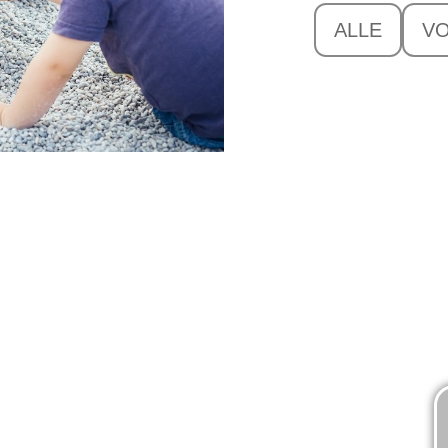
ALLE
V