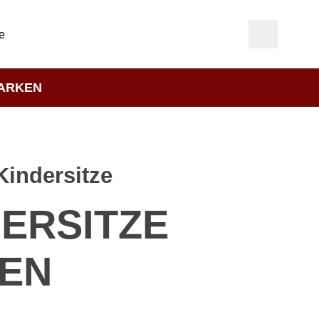
e
ARKEN
Kindersitze
DERSITZE
TEN