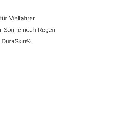
ür Vielfahrer
der Sonne noch Regen
it DuraSkin®-