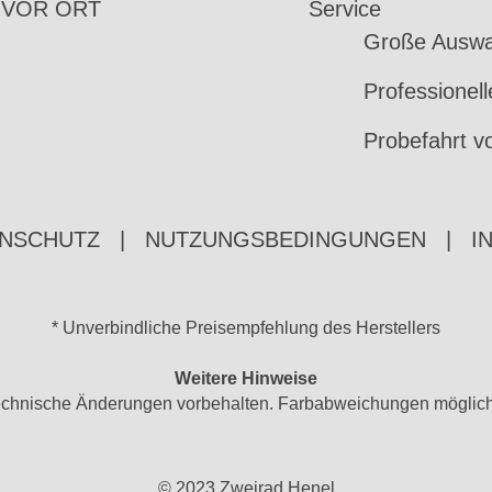
 VOR ORT
Service
Große Auswa
Professionel
Probefahrt v
NSCHUTZ
|
NUTZUNGSBEDINGUNGEN
|
I
* Unverbindliche Preisempfehlung des Herstellers
Weitere Hinweise
d technische Änderungen vorbehalten. Farbabweichungen möglic
© 2023 Zweirad Henel